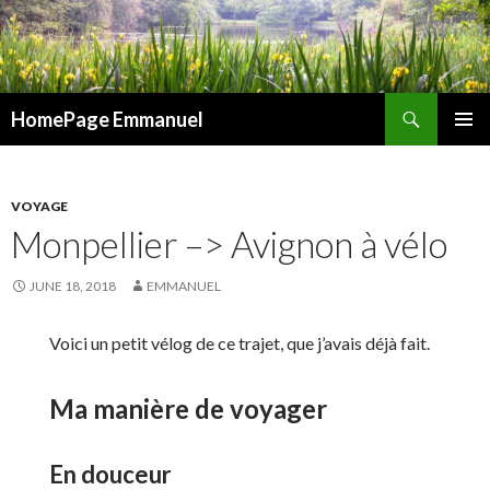
Search
HomePage Emmanuel
SKIP
PRIMAR
TO
MENU
CONTENT
VOYAGE
Monpellier –> Avignon à vélo
JUNE 18, 2018
EMMANUEL
Voici un petit vélog de ce trajet, que j’avais déjà fait.
Ma manière de voyager
En douceur