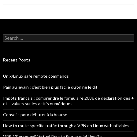
S
e
a
r
c
Recent Posts
h
f
o
Unix/Linux safe remote commands
r
:
Pain au levain : c’est bien plus facile qu’on ne le dit
Impôts français : comprendre le formulaire 2086 de déclaration des +
et – values sur les actifs numériques
Conseils pour débuter à la bourse
How to route specific traffic through a VPN on Linux with nftables
VPS / (Personnal) Virtual Private Server mini HowTo