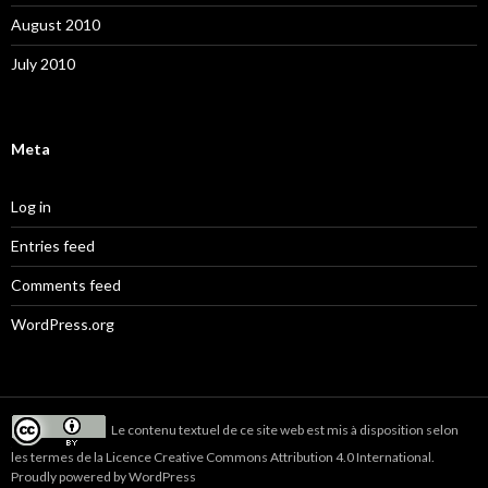
August 2010
July 2010
Meta
Log in
Entries feed
Comments feed
WordPress.org
Le
contenu textuel de ce site web
est mis à disposition selon
les termes de la
Licence Creative Commons Attribution 4.0 International
.
Proudly powered by WordPress