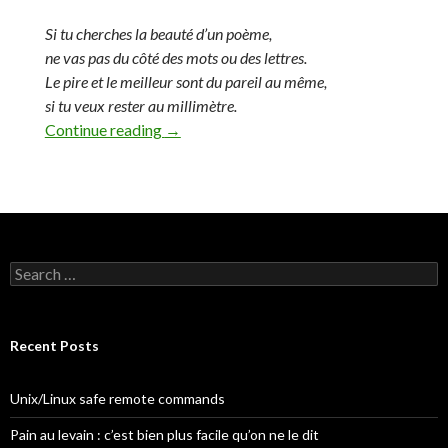
Si tu cherches la beauté d’un poème,
ne vas pas du côté des mots ou des lettres.
Le pire et le meilleur sont du pareil au même,
si tu veux rester au millimètre.
Continue reading
Il n’y a pas de lettres pour les poèmes
→
S
e
a
r
c
Recent Posts
h
f
o
Unix/Linux safe remote commands
r
:
Pain au levain : c’est bien plus facile qu’on ne le dit