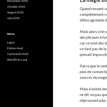
December 2010
October 2010
Quand ressent-on
August 2010
complètement comp
July 2010
d’être agréable 
Mais alors si le
Meta
des phrases à fo
Log in
car ce sont des 
Entries feed
ce n’est pas de l
Comments feed
pensait impossib
WordPress.org
Parce que le sent
plus de connectio
sources de magie
Mais il existe de
ne dit-on pas qu
n’éprouvent plus 