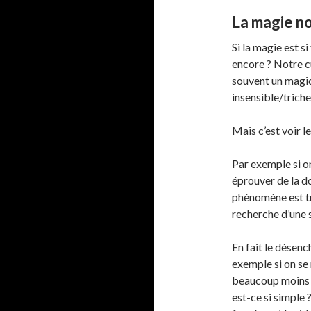
La magie no
Si la magie est s
encore ? Notre cu
souvent un magic
insensible/triche
Mais c’est voir l
Par exemple si o
éprouver de la dou
phénomène est trè
recherche d’une 
En fait le désenc
exemple si on se
beaucoup moins d
est-ce si simple 