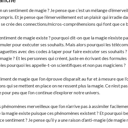
 un sentiment de magie ? Je pense que c’est un mélange d’émerveil
ris. Et je pense que l’émerveillement est un plaisir qui irradie da
il se crée des connections/micros-compréhensions qui font que ce b
 sentiment de magie existe ? pourquoi dit-on que la magie n’existe 
rmuler pour exécuter ses souhaits. Mais alors pourquoi les téléco
baguettes avec des codes à taper pour faire exécuter ses souhaits 
a magie ? Et les personnes qui créent, juste en écrivant des formules
les pourquoi les appelle-t-on scientifiques et non pas magiciens ?
iment de magie que l’on éprouve disparaît au fur et à mesure que l’
ns qui se mettent en place on ne ressent plus la magie. Ce n’est pas t
 pour peu que l’on continue d’explorer notre univers.
s phénomènes merveilleux que l’on n’arrive pas à assimiler facilement
e la magie existe puisque ces phénomènes existent ? Et pourquoi 
ce sentiment ? Je pense qu’il y a une raison d’anti-magie (de magie n