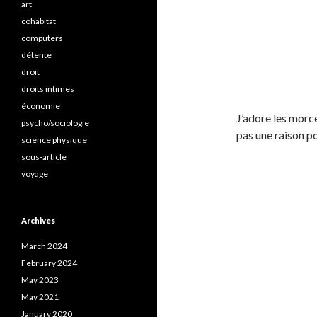
art
cohabitat
computers
détente
droit
droits intimes
économie
J’adore les morc
psycho/sociologie
pas une raison p
science physique
sous-article
voyage
Archives
March 2024
February 2024
May 2023
May 2021
January 2020