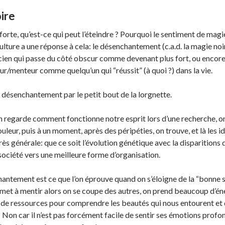
ire
i forte, qu’est-ce qui peut l’éteindre ? Pourquoi le sentiment de mag
lture a une réponse à cela: le désenchantement (c.a.d. la magie noir
ien qui passe du côté obscur comme devenant plus fort, ou encore
ur/menteur comme quelqu’un qui “réussit” (à quoi ?) dans la vie.
e désenchantement par le petit bout de la lorgnette.
n regarde comment fonctionne notre esprit lors d’une recherche, on 
leur, puis à un moment, après des péripéties, on trouve, et là les idée
s générale: que ce soit l’évolution génétique avec la disparitions d
société vers une meilleure forme d’organisation.
hantement est ce que l’on éprouve quand on s’éloigne de la “bonne so
 met à mentir alors on se coupe des autres, on prend beaucoup d’én
e ressources pour comprendre les beautés qui nous entourent et 
? Non car il n’est pas forcément facile de sentir ses émotions profo