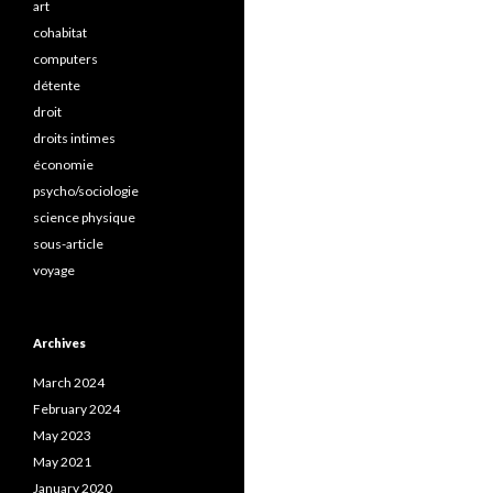
art
cohabitat
computers
détente
droit
droits intimes
économie
psycho/sociologie
science physique
sous-article
voyage
Archives
March 2024
February 2024
May 2023
May 2021
January 2020