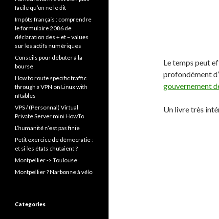
:
facile qu’on ne le dit
Impôts français : comprendre
le formulaire 2086 de
déclaration des + et – values
sur les actifs numériques
Conseils pour débuter à la
Le temps peut ef
bourse
profondément d’un
How to route specific traffic
gouvernement de
through a VPN on Linux with
nftables
VPS / (Personnal) Virtual
Un livre très inté
Private Server mini HowTo
L’humanité n’est pas finie
Petit exercice de démocratie :
et si les états chutaient ?
Montpellier -> Toulouse
Montpellier ? Narbonne à vélo
Categories