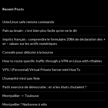
r
c
Recent Posts
h
f
o
Unix/Linux safe remote commands
r
:
Pain au levain : c’est bien plus facile qu’on ne le dit
Impôts français : comprendre le formulaire 2086 de déclaration des +
et – values sur les actifs numériques
Conseils pour débuter à la bourse
How to route specific traffic through a VPN on Linux with nftables
VPS / (Personnal) Virtual Private Server mini HowTo
L’humanité n’est pas finie
Petit exercice de démocratie : et si les états chutaient ?
Montpellier -> Toulouse
Montpellier ? Narbonne à vélo