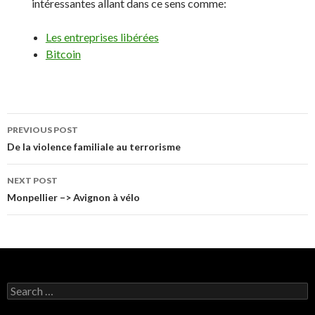
intéressantes allant dans ce sens comme:
Les entreprises libérées
Bitcoin
PREVIOUS POST
Post
De la violence familiale au terrorisme
navigation
NEXT POST
Monpellier –> Avignon à vélo
S
e
a