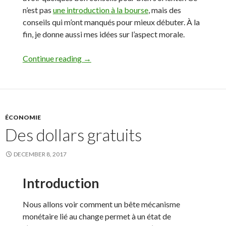
n’est pas
une introduction à la bourse
, mais des
conseils qui m’ont manqués pour mieux débuter. À la
fin, je donne aussi mes idées sur l’aspect morale.
Continue reading
Conseils pour débuter à la bourse
→
ÉCONOMIE
Des dollars gratuits
DECEMBER 8, 2017
Introduction
Nous allons voir comment un bête mécanisme
monétaire lié au change permet à un état de