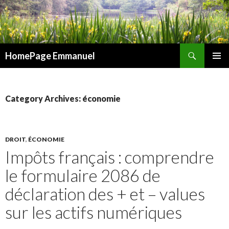
Search
HomePage Emmanuel
SKIP
PRIMAR
TO
MENU
CONTENT
Category Archives: économie
DROIT
,
ÉCONOMIE
Impôts français : comprendre
le formulaire 2086 de
déclaration des + et – values
sur les actifs numériques