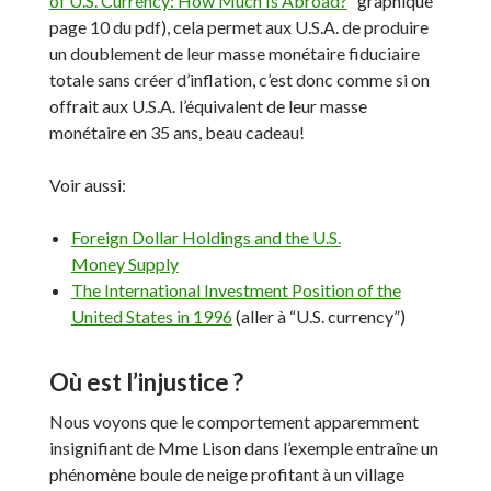
of U.S. Currency: How Much Is Abroad?
” graphique
page 10 du pdf), cela permet aux U.S.A. de produire
un doublement de leur masse monétaire fiduciaire
totale sans créer d’inflation, c’est donc comme si on
offrait aux U.S.A. l’équivalent de leur masse
monétaire en 35 ans, beau cadeau!
Voir aussi:
Foreign Dollar Holdings and the U.S.
Money Supply
The International Investment Position of the
United States in 1996
(aller à “U.S. currency”)
Où est l’injustice ?
Nous voyons que le comportement apparemment
insignifiant de Mme Lison dans l’exemple entraîne un
phénomène boule de neige profitant à un village