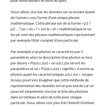
pour notre univers le choix du spin).
Nous allons stocker les données sur un instant donné
de l’univers sous forme d’une unique phrase
mathématique. Cette phrase est de la forme « p1 ?
p2 … ? pn » où « ? » est le « et » mathématique et où
les pk sont des phrases mathématiques représentant
par exemple l’état complet d’une particule.
Par exemple si un photon se caractérise par 5
paramètres alors la description d’un photon se fera
par disons « P(a,b,c,d,e) » où a,b,c,d,e seront les
paramètres et où « P(a,b,c,d,e) » signifie « il existe un
photon ayant les caractéristiques a,b,c,d,e ». Jusque
là nous pourrions imaginer que cette méthode de
représentation des données est un peu lourde car on
pourrait simplement stocker la liste des photons
dans un tableau et ainsi de suite pour chaque
particule. Nous allons voir plus loin l’intérêt d’utiliser