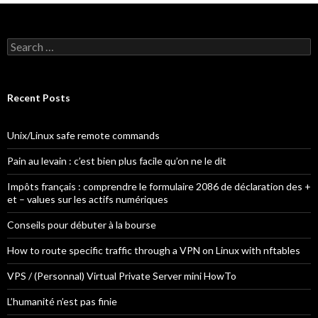
S
e
a
r
c
Recent Posts
h
f
o
Unix/Linux safe remote commands
r
:
Pain au levain : c’est bien plus facile qu’on ne le dit
Impôts français : comprendre le formulaire 2086 de déclaration des +
et – values sur les actifs numériques
Conseils pour débuter à la bourse
How to route specific traffic through a VPN on Linux with nftables
VPS / (Personnal) Virtual Private Server mini HowTo
L’humanité n’est pas finie