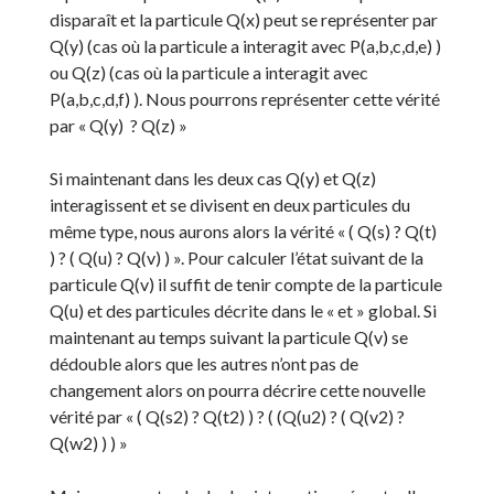
disparaît et la particule Q(x) peut se représenter par
Q(y) (cas où la particule a interagit avec P(a,b,c,d,e) )
ou Q(z) (cas où la particule a interagit avec
P(a,b,c,d,f) ). Nous pourrons représenter cette vérité
par « Q(y) ? Q(z) »
Si maintenant dans les deux cas Q(y) et Q(z)
interagissent et se divisent en deux particules du
même type, nous aurons alors la vérité « ( Q(s) ? Q(t)
) ? ( Q(u) ? Q(v) ) ». Pour calculer l’état suivant de la
particule Q(v) il suffit de tenir compte de la particule
Q(u) et des particules décrite dans le « et » global. Si
maintenant au temps suivant la particule Q(v) se
dédouble alors que les autres n’ont pas de
changement alors on pourra décrire cette nouvelle
vérité par « ( Q(s2) ? Q(t2) ) ? ( (Q(u2) ? ( Q(v2) ?
Q(w2) ) ) »