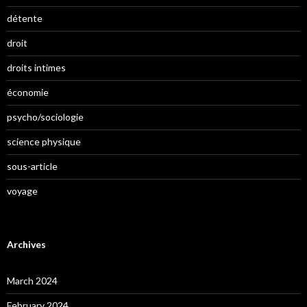
détente
droit
droits intimes
économie
psycho/sociologie
science physique
sous-article
voyage
Archives
March 2024
February 2024