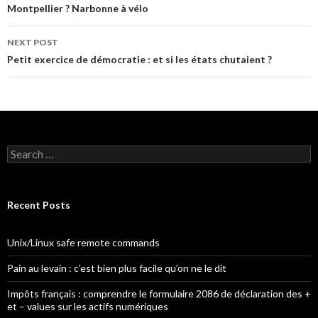
Post
Montpellier ? Narbonne à vélo
navigation
NEXT POST
Petit exercice de démocratie : et si les états chutaient ?
S
e
a
r
c
Recent Posts
h
f
o
Unix/Linux safe remote commands
r
:
Pain au levain : c’est bien plus facile qu’on ne le dit
Impôts français : comprendre le formulaire 2086 de déclaration des +
et – values sur les actifs numériques