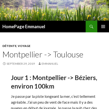
Search
HomePage Emmanuel
SKIP
PRIMAR
TO
MENU
CONTENT
DÉTENTE
,
VOYAGE
Montpellier -> Toulouse
SEPTEMBER 29, 2019
EMMANUEL
Jour 1 : Montpellier -> Béziers,
environ 100km
Je passe par la piste longeant la mer, c’est tellement
agréable. J’ai un peu de vent de face mais il y a des
nuages en début de journée. Je passe la nuit chez des