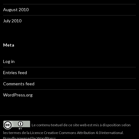
August 2010
July 2010
Meta
Log in
Entries feed
Comments feed
WordPress.org
Le
contenu textuel de ce site web
est mis à disposition selon
les termes de la
Licence Creative Commons Attribution 4.0 International
.
Proudly powered by WordPress