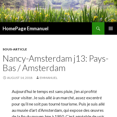
Search
HomePage Emmanuel
SKIP
PRIMAR
TO
MENU
CONTENT
SOUS-ARTICLE
Nancy-Amsterdam j13: Pays-
Bas / Amsterdam
AUGUST 14, 2018
EMMANUEL
Aujourd’hui le temps est sans pluie, j’en ai profité
pour visiter. Je suis allé à un marché, assez excentré
pour qu’il ne soit pas tourné tourisme. Puis je suis allé
au musée d’art d’Amsterdam, qui expose des œuvres
de la fin du moyen âge à 1950. C’est agréable de voir