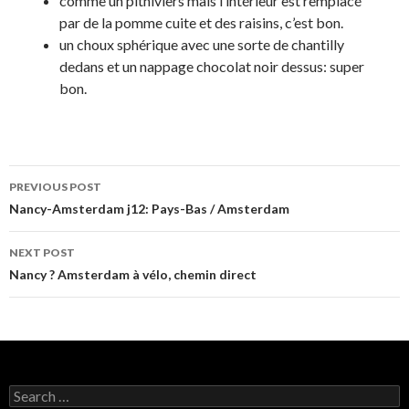
comme un pithiviers mais l’intérieur est remplacé
par de la pomme cuite et des raisins, c’est bon.
un choux sphérique avec une sorte de chantilly
dedans et un nappage chocolat noir dessus: super
bon.
PREVIOUS POST
Post
Nancy-Amsterdam j12: Pays-Bas / Amsterdam
navigation
NEXT POST
Nancy ? Amsterdam à vélo, chemin direct
S