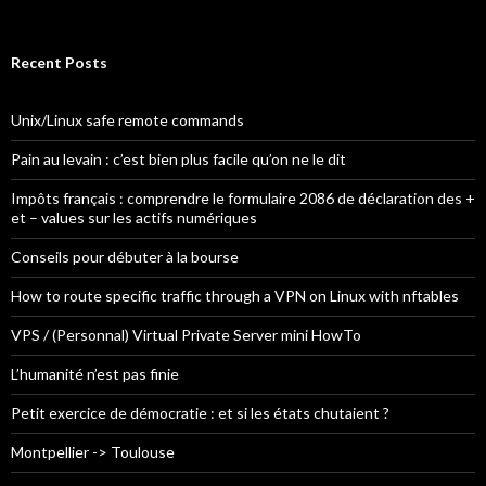
e
a
r
c
Recent Posts
h
f
o
Unix/Linux safe remote commands
r
:
Pain au levain : c’est bien plus facile qu’on ne le dit
Impôts français : comprendre le formulaire 2086 de déclaration des +
et – values sur les actifs numériques
Conseils pour débuter à la bourse
How to route specific traffic through a VPN on Linux with nftables
VPS / (Personnal) Virtual Private Server mini HowTo
L’humanité n’est pas finie
Petit exercice de démocratie : et si les états chutaient ?
Montpellier -> Toulouse